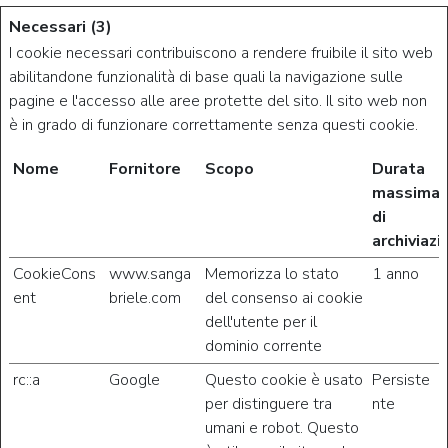
Necessari (3)
I cookie necessari contribuiscono a rendere fruibile il sito web
abilitandone funzionalità di base quali la navigazione sulle
pagine e l'accesso alle aree protette del sito. Il sito web non
è in grado di funzionare correttamente senza questi cookie.
Nome
Fornitore
Scopo
Durata
massima
di
archiviazi
CookieCons
www.sanga
Memorizza lo stato
1 anno
ent
briele.com
del consenso ai cookie
dell'utente per il
dominio corrente
rc::a
Google
Questo cookie è usato
Persiste
per distinguere tra
nte
umani e robot. Questo