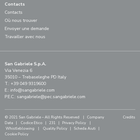
Contacts
Contacts
Où nous trouver
Envoyer une demande
Travailler avec nous
San Gabriele S.p.A.
Via Venezia 6
35010 – Trebaseleghe PD Italy
T.: +39 049 9319600
E.:
info@sangabriele.com
P.E.C.:
sangabriele@pec.sangabriele.com
© 2021 San Gabriele – All Rights Reserved |
Company
Credits
Data
|
Codice Etico
|
231
|
Privacy Policy
|
Whistleblowing
|
Quality Policy
|
Scheda Aiuti
|
Cookie Policy